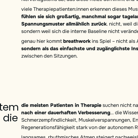
viele Therapiepatienten:innen erkennen dieses Must
fühlen sie sich großartig, manchmal sogar tagela
Spannungsmuster allmählich zurück
. nicht, weil 
sondern weil sich die interne Baseline nicht verände
genau hier kommt
breathwork
ins Spiel – nicht als
sondern als
das einfachste und zugänglichste Ins
zwischen den Sitzungen.
stem
die meisten Patienten in Therapie
suchen nicht na
nach einer dauerhaften Verbesserung
… die Wisse
 die
Schmerzempfindlichkeit, Muskelverspannungen, E
Regenerationsfähigkeit stark von der autonomen R
langsames, rhythmisches Atmen steigert nachweisl