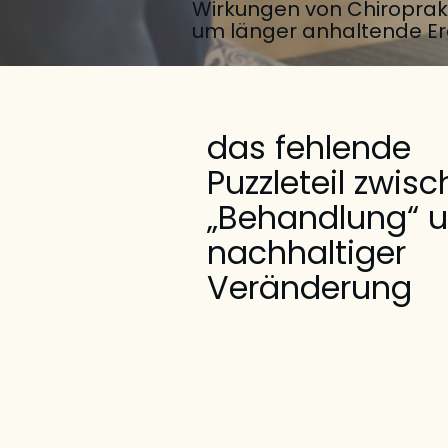
Wirkungen von Chiroprakt
um länger anhaltende Erg
das fehlende
Puzzleteil zwis
„Behandlung“ 
nachhaltiger
Veränderung