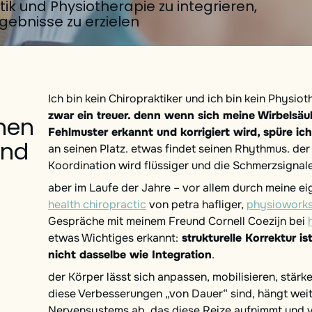
ik und Physiotherapie zu integrieren,
ebnisse zu erzielen
Ich bin kein Chiropraktiker und ich bin kein Physio
zwar ein treuer. denn wenn sich meine Wirbelsäul
chen
Fehlmuster erkannt und korrigiert wird, spüre ich
und
an seinen Platz. etwas findet seinen Rhythmus. der
Koordination wird flüssiger und die Schmerzsignale
aber im Laufe der Jahre – vor allem durch meine e
health chiropractic
von petra hafliger,
physiowork
Gespräche mit meinem Freund Cornell Coezijn bei
etwas Wichtiges erkannt:
strukturelle Korrektur ist
nicht dasselbe wie Integration
.
der Körper lässt sich anpassen, mobilisieren, stär
diese Verbesserungen „von Dauer“ sind, hängt we
Nervensystems ab, das diese Reize aufnimmt und v