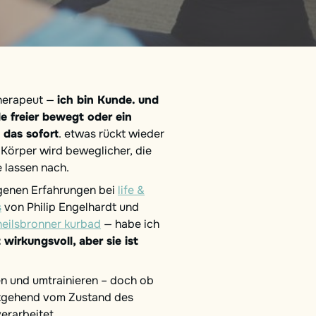
therapeut —
ich bin Kunde. und
e freier bewegt oder ein
 das sofort
. etwas rückt wieder
 Körper wird beweglicher, die
 lassen nach.
igenen Erfahrungen bei
life &
s
von Philip Engelhardt und
heilsbronner kurbad
— habe ich
 wirkungsvoll, aber sie ist
ken und umtrainieren – doch ob
itgehend vom Zustand des
erarbeitet.