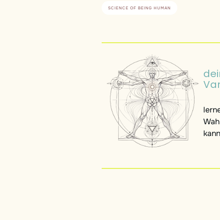
SCIENCE OF BEING HUMAN
dei
Var
lern
Wahr
kann