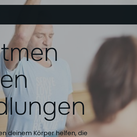
atmen
hen
dlungen
n deinem Körper helfen, die