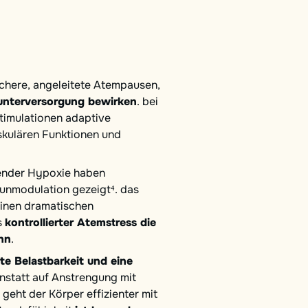
chere, angeleitete Atempausen,
ffunterversorgung bewirken
. bei
imulationen adaptive
skulären Funktionen und
render Hypoxie haben
unmodulation gezeigt⁴. das
einen dramatischen
s
kontrollierter Atemstress die
nn
.
te Belastbarkeit und eine
anstatt auf Anstrengung mit
eht der Körper effizienter mit