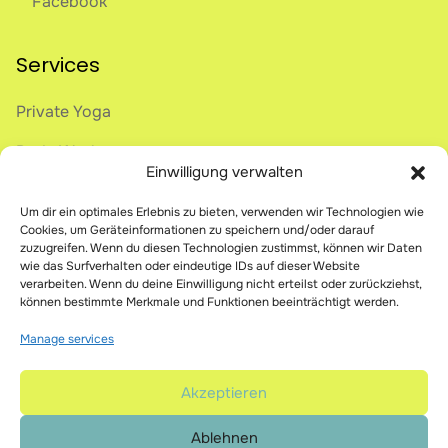
Facebook
Services
Private Yoga
Body Work
Einwilligung verwalten
Onlive Breathwork
Um dir ein optimales Erlebnis zu bieten, verwenden wir Technologien wie
Online Courses
Cookies, um Geräteinformationen zu speichern und/oder darauf
zuzugreifen. Wenn du diesen Technologien zustimmst, können wir Daten
wie das Surfverhalten oder eindeutige IDs auf dieser Website
verarbeiten. Wenn du deine Einwilligung nicht erteilst oder zurückziehst,
Legal
können bestimmte Merkmale und Funktionen beeinträchtigt werden.
imprint
Manage services
privacy policy
Akzeptieren
terms & conditions
Ablehnen