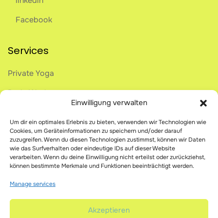
linkedin
Facebook
Services
Private Yoga
Body Work
Einwilligung verwalten
Onlive Breathwork
Um dir ein optimales Erlebnis zu bieten, verwenden wir Technologien wie
Online Courses
Cookies, um Geräteinformationen zu speichern und/oder darauf
zuzugreifen. Wenn du diesen Technologien zustimmst, können wir Daten
wie das Surfverhalten oder eindeutige IDs auf dieser Website
verarbeiten. Wenn du deine Einwilligung nicht erteilst oder zurückziehst,
Legal
können bestimmte Merkmale und Funktionen beeinträchtigt werden.
Manage services
imprint
privacy policy
Akzeptieren