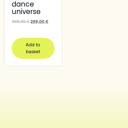
dance
universe
Original
Current
499,00
€
299,00
€
price
price
was:
is:
499,00 €.
299,00 €.
Add to
basket