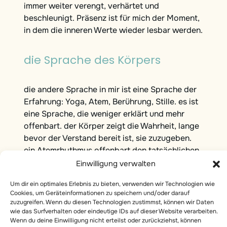
immer weiter verengt, verhärtet und
beschleunigt. Präsenz ist für mich der Moment,
in dem die inneren Werte wieder lesbar werden.
die Sprache des Körpers
die andere Sprache in mir ist eine Sprache der
Erfahrung: Yoga, Atem, Berührung, Stille. es ist
eine Sprache, die weniger erklärt und mehr
offenbart. der Körper zeigt die Wahrheit, lange
bevor der Verstand bereit ist, sie zuzugeben.
ein Atemrhythmus offenbart den tatsächlichen
Zustand. chronische Anspannung ist nicht nur
Einwilligung verwalten
„Verspannung“, sondern eine gespeicherte
Um dir ein optimales Erlebnis zu bieten, verwenden wir Technologien wie
Strategie.
Cookies, um Geräteinformationen zu speichern und/oder darauf
Regulierung ist nichts Spirituelles – sie ist
zuzugreifen. Wenn du diesen Technologien zustimmst, können wir Daten
wie das Surfverhalten oder eindeutige IDs auf dieser Website verarbeiten.
biologisch. und wenn ein Mensch aufhört, sein
Wenn du deine Einwilligung nicht erteilst oder zurückziehst, können